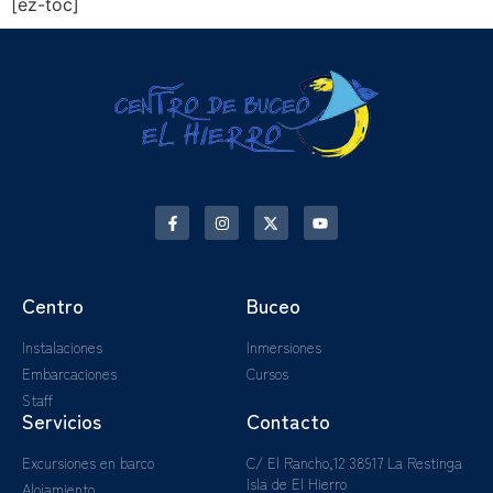
[ez-toc]
Centro
Buceo
Instalaciones
Inmersiones
Embarcaciones
Cursos
Staff
Servicios
Contacto
Excursiones en barco
C/ El Rancho,12 38917 La Restinga
Isla de El Hierro
Alojamiento