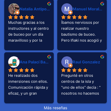
gracias a Jesús, 
Natalia Antipova
Manuel Morales
Graciela e Iñaki que 
han estado pendientes 
Muchas gracias a los 
Íbamos nerviosos por 
de mí y de que 
instructores y al centro 
realizar nuestro 
estuviera siempre a 
de buceo por un día 
bautismo de buceo. 
gusto.Por supuesto, 
maravilloso y por la 
Pero Iñaki nos acogió y 
también quiero 
excelente organización 
nos aportó tranquilidad 
mencionar a Marta que 
del buceo.
y seguridad para 
ha sido mi instructora 
disfrutar de una 
en estos días. Gracias 
Ana Palací Bataller
Raul Gonzalez
experiencia 
por tu paciencia, 
maravillosa.Junto con 
energía y confianza. 
He realizado dos 
Pregunté en otros 
Marta y Asier, forman 
Eres una auténtica 
inmersiones con ellos. 
centros de la isla y 
un gran equipo que 
crack !
Comunicación rápida y 
"uno de ellos" decía : " 
además de compartir 
eficaz, y un gran 
nosotros no hacemos 
sus conocimientos, nos 
equipo profesional, 
inmersiones de 45' 
hicieron pasar un rato 
atentos al nivel y 
como otros" "nosotros 
muy divertido.P.d: 
Más reseñas