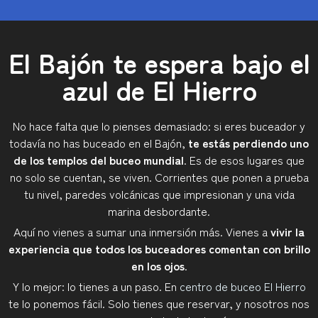
necesidades de cada 
no metemos prisas 
Marta que paciencia 
uno.Gracias a Iñaki, 
como otros" y después 
tienes 😊P.d: Iñaki, 
Marta y Asier por su 
de la experiencia solo 
para la próxima 
El Bajón te espera bajo el
paciencia y ayuda.
puedo decir que centro 
seguiremos con 
de buceo el hierro no 
nuestra conversación 
azul de El Hierro
mete prisas, 
de deconstrucción 
inmersiones de 45', 50' 
masculina😆😘Eva y 
más de 60' según la 
Manel
No hace falta que lo pienses demasiado: si eres buceador y
inmersión y tus 
todavía no has buceado en el Bajón,
te estás perdiendo uno
capacidades te dejan la 
de los templos del buceo mundial
. Es de esos lugares que
"libertad" que la 
no solo se cuentan, se viven. Corrientes que ponen a prueba
ocasión permita. Nos 
tu nivel, paredes volcánicas que impresionan y una vida
han preguntado que 
marina desbordante.
inmersiones queríamos 
Aquí no vienes a sumar una inmersión más. Vienes a
vivir la
hacer, se han 
experiencia que todos los buceadores comentan con brillo
esforzado en que 
en los ojos
.
fueran chulas y en qué 
Y lo mejor: lo tienes a un paso. En
centro de buceo El Hierro
nuestra estancia fuera 
te lo ponemos fácil. Solo tienes que reservar, y nosotros nos
agradable. Iñaki, Asier, 