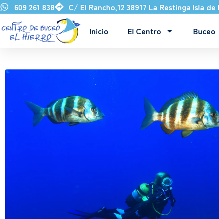
609 261 838
C/ El Rancho,12 38917 La Restinga Isla de 
Inicio
El Centro
Buceo