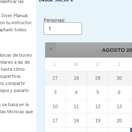
anificar las
 Diver Manual.
Personas:
n tu instructor.
captado todos
AGOSTO
2
básicas de buceo
ilares a las de
L
M
X
J
o hasta cómo
superficie.
27
28
29
30
mo compartir
igos y pasarlo
3
4
5
6
 se basa en la
10
11
12
13
 las técnicas que
17
18
19
20