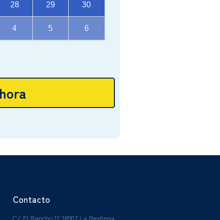
28
29
30
4
5
6
hora
Contacto
C/ El Rancho,12 38917 La Restinga