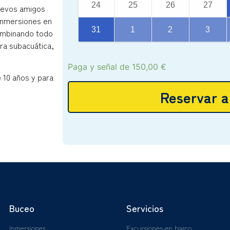
24
25
26
27
nuevos amigos
 inmersiones en
31
1
2
3
combinando todo
ra subacuática,
Paga y señal de
150,00
€
 10 años y para
Reservar a
Buceo
Servicios
Inmersiones
Excursiones en barco