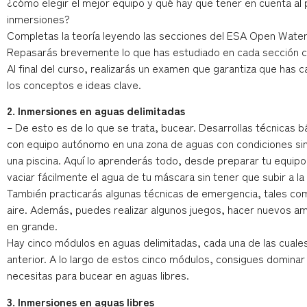
¿cómo elegir el mejor equipo y qué hay que tener en cuenta al pl
inmersiones?
Completas la teoría leyendo las secciones del ESA Open Water
Repasarás brevemente lo que has estudiado en cada sección co
Al final del curso, realizarás un examen que garantiza que has 
los conceptos e ideas clave.
2. Inmersiones en aguas delimitadas
– De esto es de lo que se trata, bucear. Desarrollas técnicas 
con equipo autónomo en una zona de aguas con condiciones sim
una piscina. Aquí lo aprenderás todo, desde preparar tu equip
vaciar fácilmente el agua de tu máscara sin tener que subir a la 
También practicarás algunas técnicas de emergencia, tales co
aire. Además, puedes realizar algunos juegos, hacer nuevos am
en grande.
Hay cinco módulos en aguas delimitadas, cada una de las cuales
anterior. A lo largo de estos cinco módulos, consigues dominar
necesitas para bucear en aguas libres.
3. Inmersiones en aguas libres