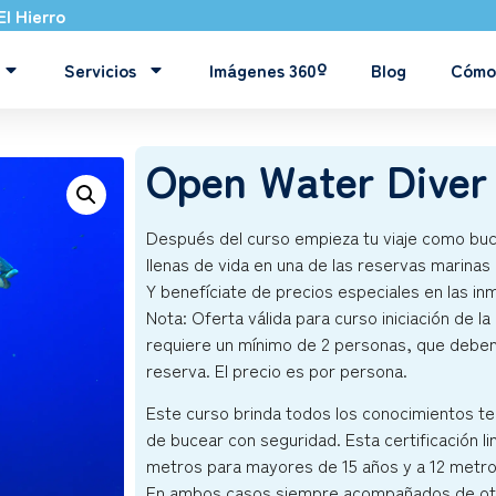
El Hierro
Servicios
Imágenes 360º
Blog
Cómo 
Open Water Diver
Después del curso empieza tu viaje como buce
llenas de vida en una de las reservas marina
Y benefíciate de precios especiales en las i
Nota: Oferta válida para curso iniciación de 
requiere un mínimo de 2 personas, que deben
reserva. El precio es por persona.
Este curso brinda todos los conocimientos te
de bucear con seguridad. Esta certificación l
metros para mayores de 15 años y a 12 metros
En ambos casos siempre acompañados de otro