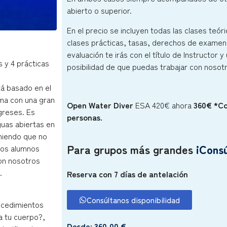
abierto o superior.
En el precio se incluyen todas las clases teóri
clases prácticas, tasas, derechos de examen 
evaluación te irás con el título de Instructor 
s y 4 prácticas
posibilidad de que puedas trabajar con noso
tá basado en el
ama con una gran
Open Water Diver
ESA 420€ ahora
360€ *Co
greses. Es
personas.
guas abiertas en
oniendo que no
Para grupos más grandes
¡Consú
unos alumnos
on nosotros
.
Reserva con 7 días de antelación
Consúltanos disponibilidad
rocedimientos
a tu cuerpo?,
Desde:
360,00
€