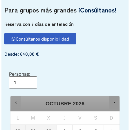
Para grupos más grandes
¡Consúltanos!
Reserva con 7 días de antelación
Consúltanos disponibilidad
Desde:
640,00
€
Personas:
OCTUBRE
2026
L
M
X
J
V
S
D