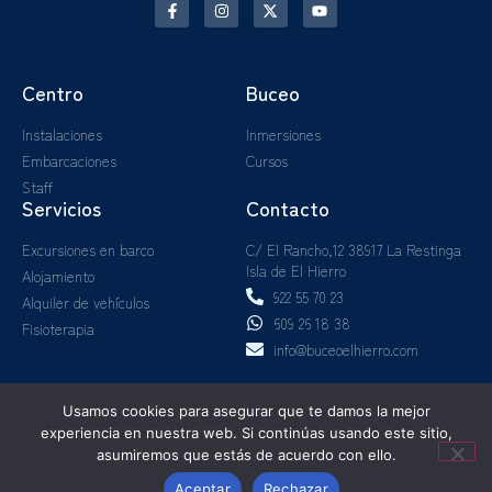
Centro
Buceo
Instalaciones
Inmersiones
Embarcaciones
Cursos
Staff
Servicios
Contacto
Excursiones en barco
C/ El Rancho,12 38917 La Restinga
Isla de El Hierro
Alojamiento
922 55 70 23
Alquiler de vehículos
609 26 18 38
Fisioterapia
info@buceoelhierro.com
Usamos cookies para asegurar que te damos la mejor
Aviso legal
LOPD
Política de cookies
experiencia en nuestra web. Si continúas usando este sitio,
Términos y Condiciones
asumiremos que estás de acuerdo con ello.
Aceptar
Rechazar